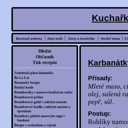
Kuchařk
Bezmasé pokrmy
Dary moře
Dorty a moučníky
Hovězí masa
C
Hledat
Občasník
Karbanátk
Tisk receptu
Arménská pizza lahmadžo
Přísady:
Bo La Lot
Botamský burger
Mleté maso, ci
Božské koule
Bramboráky s masovo-houbovou směsí
olej, sušená r
Bramborová peřina
pepř, sůl.
Bramborový guláš s mletým masem
Bramborový kotlík s mletým masem a
špenátem
Postup:
Brambory plněné masovým ragú s
Rohlíky namo
fazolemi
Burger s avokádem a vejcem