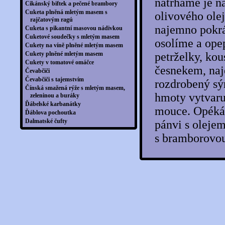
natrháme je n
Cikánský biftek a pečené brambory
Cuketa plněná mletým masem s
olivového ole
rajčatovým ragú
najemno pokrá
Cuketa s pikantní masovou nádivkou
Cuketové soudečky s mletým masem
osolíme a ope
Cukety na víně plněné mletým masem
Cukety plněné mletým masem
petrželky, kou
Cukety v tomatové omáčce
česnekem, naj
Čevabčiči
Čevabčiči s tajemstvím
rozdrobený sý
Čínská smažená rýže s mletým masem,
hmoty vytvaru
zeleninou a buráky
Ďábelské karbanátky
mouce. Opéká
Ďáblova pochoutka
Dalmatské čufty
pánvi s oleje
Divoká sekaná
s bramborovou
Dlabácká erotika
Dokonalý špíz
Domácí ruské pelmeně s náplní z mletého
masa
Domácí sekaná se sýrem
Dušené karbanátky na pivu
Dýně pečená s mletým masem a
hořčicovo-sýrovou omáčkou
Dýňové kari s masovými kuličkami
Džuveč
Fazolová směs s masovými kuličkami