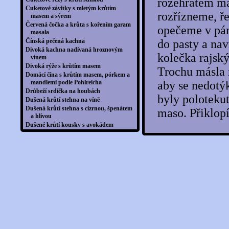
rozehřátém má
Cuketové závitky s mletým krůtím
rozřízneme, ř
masem a sýrem
Červená čočka a krůta s kořením garam
opečeme v pán
masala
Čínská pečená kachna
do pasty a nav
Divoká kachna nadívaná hroznovým
kolečka rajský
vínem
Divoká rýže s krůtím masem
Trochu másla 
Domácí čína s krůtím masem, pórkem a
mandlemi podle Pohlreicha
aby se nedotý
Drůbeží srdíčka na houbách
byly polotekut
Dušená krůtí stehna na víně
Dušená krůtí stehna s cizrnou, špenátem
maso. Přiklop
a hlívou
Dušené krůtí kousky s avokádem
Fazolová miska s avokádovým dresinkem
Flambovaná kachna pečená na jalovci s
červeným vínem
Fusilli s krůtím masem, dýní a kešu
oříšky
Grilovaná kachní jatýrka se slaninou a
pórkem
Grilovaná kachní prsa s pastinákovo-
jablečným pyré a portským
Grilovaná kachní prsa se zelenou rýží
Grilovaná krůtí prsa se salátem z
grilovaných paprik