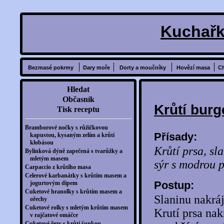
Kuchařk
Bezmasé pokrmy
Dary moře
Dorty a moučníky
Hovězí masa
C
Hledat
Občasník
Krůtí bur
Tisk receptu
Bramborové nočky s růžičkovou
Přísady:
kapustou, kysaným zelím a krůtí
klobásou
Krůtí prsa, s
Bylinková dýně zapečená s tvarůžky a
mletým masem
sýr s modrou pl
Carpaccio z krůtího masa
Celerové karbanátky s krůtím masem a
Postup:
jogurtovým dipem
Cuketové hranolky s krůtím masem a
Slaninu nakrá
ořechy
Cuketové rolky s mletým krůtím masem
Krutí prsa nak
v rajčatové omáčce
Cuketové řezy s krůtí šunkou