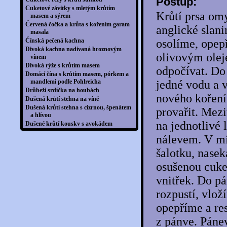
Postup:
Cuketové závitky s mletým krůtím
Krůtí prsa om
masem a sýrem
Červená čočka a krůta s kořením garam
anglické slan
masala
Čínská pečená kachna
osolíme, opep
Divoká kachna nadívaná hroznovým
olivovým olej
vínem
Divoká rýže s krůtím masem
odpočívat. Do
Domácí čína s krůtím masem, pórkem a
mandlemi podle Pohlreicha
jedné vodu a v
Drůbeží srdíčka na houbách
nového koření
Dušená krůtí stehna na víně
Dušená krůtí stehna s cizrnou, špenátem
provařit. Mez
a hlívou
na jednotlivé 
Dušené krůtí kousky s avokádem
Fazolová miska s avokádovým dresinkem
nálevem. V mí
Flambovaná kachna pečená na jalovci s
červeným vínem
šalotku, nasek
Fusilli s krůtím masem, dýní a kešu
osušenou cuke
oříšky
Grilovaná kachní jatýrka se slaninou a
vnitřek. Do p
pórkem
Grilovaná kachní prsa s pastinákovo-
rozpustí, vlož
jablečným pyré a portským
opepříme a re
Grilovaná kachní prsa se zelenou rýží
Grilovaná krůtí prsa se salátem z
z pánve. Páne
grilovaných paprik