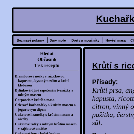
Kuchařk
Bezmasé pokrmy
Dary moře
Dorty a moučníky
Hovězí masa
C
Hledat
Občasník
Krůtí s ri
Tisk receptu
Bramborové nočky s růžičkovou
Přísady:
kapustou, kysaným zelím a krůtí
klobásou
Krůtí prsa, an
Bylinková dýně zapečená s tvarůžky a
mletým masem
kapusta, ricott
Carpaccio z krůtího masa
citron, vinný o
Celerové karbanátky s krůtím masem a
jogurtovým dipem
pažitka, čerst
Cuketové hranolky s krůtím masem a
ořechy
sůl.
Cuketové rolky s mletým krůtím masem
v rajčatové omáčce
Cuketové řezy s krůtí šunkou