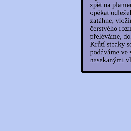
Grilovaná krůtí srdce a játra na jehle
zpět na plame
Grilované krůtí kapsy se sýrem a
opékat odležel
slaninou
Indická kachna s kari rýží
zatáhne, vlož
Jarní krůtí rolka
Játra s granátovým jablkem
čerstvého ro
Jemné kachní paté
přeléváme, dok
Kachna na černém pivu
Kachna na česneku
Krůtí steaky s
Kachna na fících a mandlích
podáváme ve v
Kachna na grilu s rýžovým salátem
Kachna na Marsale
nasekanými vl
Kachna na medu a víně
Kachna na medu s badyánem
Kachna na pivu s nádivkou
Kachna na pomerančích s medem
Kachna na šalvěji s pomeranči a
portským
Kachna nadivoko
Kachna obložená plněnými jablky
Kachna pečená na víně s kešu ořechy
Kachna pečená s kachními játry a jablky
Kachna plněná žampióny
Kachna po čínsku
Kachna podle prababičky
Kachna s cuketovým zelím a cuketovo-
mrkvovými placičkami