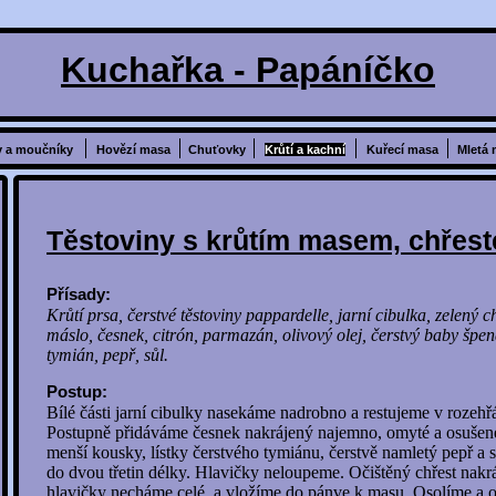
Kuchařka - Papáníčko
y a moučníky
Hovězí masa
Chuťovky
Krůtí a kachní
Kuřecí masa
Mletá 
Těstoviny s krůtím masem, chřest
Přísady:
Krůtí prsa, čerstvé těstoviny pappardelle, jarní cibulka, zelený c
máslo, česnek, citrón, parmazán, olivový olej, čerstvý baby špen
tymián, pepř, sůl.
Postup:
Bílé části jarní cibulky nasekáme nadrobno a restujeme v rozehř
Postupně přidáváme česnek nakrájený najemno, omyté a osušené
menší kousky, lístky čerstvého tymiánu, čerstvě namletý pepř a 
do dvou třetin délky. Hlavičky neloupeme. Očištěný chřest nakr
hlavičky necháme celé, a vložíme do pánve k masu. Osolíme a 