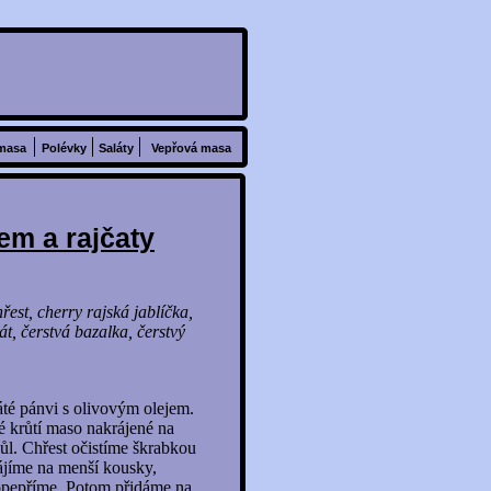
masa
Polévky
Saláty
Vepřová masa
em a rajčaty
hřest, cherry rajská jablíčka,
át, čerstvá bazalka, čerstvý
áté pánvi s olivovým olejem.
 krůtí maso nakrájené na
sůl. Chřest očistíme škrabkou
ájíme na menší kousky,
opepříme. Potom přidáme na