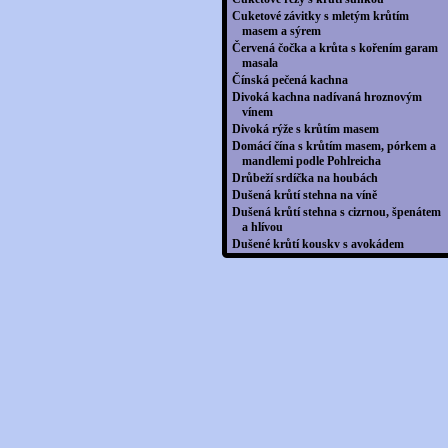
Cuketové závitky s mletým krůtím
masem a sýrem
Červená čočka a krůta s kořením garam
masala
Čínská pečená kachna
Divoká kachna nadívaná hroznovým
vínem
Divoká rýže s krůtím masem
Domácí čína s krůtím masem, pórkem a
mandlemi podle Pohlreicha
Drůbeží srdíčka na houbách
Dušená krůtí stehna na víně
Dušená krůtí stehna s cizrnou, špenátem
a hlívou
Dušené krůtí kousky s avokádem
Fazolová miska s avokádovým dresinkem
Flambovaná kachna pečená na jalovci s
červeným vínem
Fusilli s krůtím masem, dýní a kešu
oříšky
Grilovaná kachní jatýrka se slaninou a
pórkem
Grilovaná kachní prsa s pastinákovo-
jablečným pyré a portským
Grilovaná kachní prsa se zelenou rýží
Grilovaná krůtí prsa se salátem z
grilovaných paprik