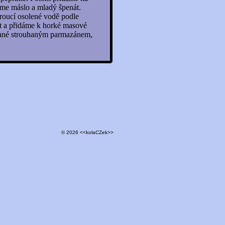
dáme máslo a mladý špenát.
roucí osolené vodě podle
at a přidáme k horké masové
pané strouhaným parmazánem,
© 2026 <<kolaCZek>>