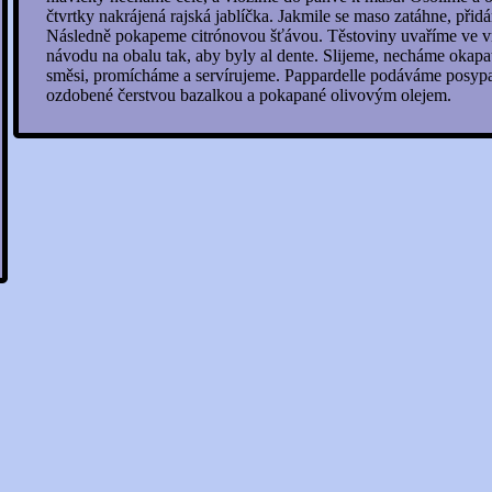
čtvrtky nakrájená rajská jablíčka. Jakmile se maso zatáhne, při
Následně pokapeme citrónovou šťávou. Těstoviny uvaříme ve v
návodu na obalu tak, aby byly al dente. Slijeme, necháme okap
směsi, promícháme a servírujeme. Pappardelle podáváme posy
ozdobené čerstvou bazalkou a pokapané olivovým olejem.