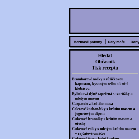
Bezmasé pokrmy
Dary moře
Dort
Hledat
Občasník
Tisk receptu
Bramborové nočky s růžičkovou
kapustou, kysaným zelím a krůtí
klobásou
Bylinková dýně zapečená s tvarůžky a
mletým masem
Carpaccio z krůtího masa
Celerové karbanátky s krůtím masem a
jogurtovým dipem
Cuketové hranolky s krůtím masem a
ořechy
Cuketové rolky s mletým krůtím masem
v rajčatové omáčce
Cuketové řezy s krůtí šunkou