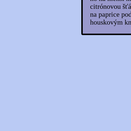
Grilovaná krůtí srdce a játra na jehle
citrónovou šť
Grilované krůtí kapsy se sýrem a
slaninou
na paprice po
Indická kachna s kari rýží
houskovým kn
Jarní krůtí rolka
Játra s granátovým jablkem
Jemné kachní paté
Kachna na černém pivu
Kachna na česneku
Kachna na fících a mandlích
Kachna na grilu s rýžovým salátem
Kachna na Marsale
Kachna na medu a víně
Kachna na medu s badyánem
Kachna na pivu s nádivkou
Kachna na pomerančích s medem
Kachna na šalvěji s pomeranči a
portským
Kachna nadivoko
Kachna obložená plněnými jablky
Kachna pečená na víně s kešu ořechy
Kachna pečená s kachními játry a jablky
Kachna plněná žampióny
Kachna po čínsku
Kachna podle prababičky
Kachna s cuketovým zelím a cuketovo-
mrkvovými placičkami