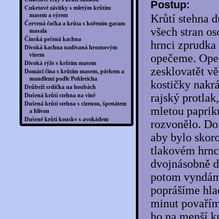
Postup:
Cuketové závitky s mletým krůtím
masem a sýrem
Krůtí stehna 
Červená čočka a krůta s kořením garam
všech stran o
masala
Čínská pečená kachna
hrnci zprudka 
Divoká kachna nadívaná hroznovým
vínem
opečeme. Ope
Divoká rýže s krůtím masem
zesklovatět vě
Domácí čína s krůtím masem, pórkem a
mandlemi podle Pohlreicha
kostičky nakr
Drůbeží srdíčka na houbách
rajský protlak
Dušená krůtí stehna na víně
Dušená krůtí stehna s cizrnou, špenátem
mletou papriku
a hlívou
Dušené krůtí kousky s avokádem
rozvonělo. Do
Fazolová miska s avokádovým dresinkem
aby bylo skor
Flambovaná kachna pečená na jalovci s
červeným vínem
tlakovém hrnci
Fusilli s krůtím masem, dýní a kešu
oříšky
dvojnásobně d
Grilovaná kachní jatýrka se slaninou a
potom vyndám
pórkem
Grilovaná kachní prsa s pastinákovo-
poprášíme hla
jablečným pyré a portským
Grilovaná kachní prsa se zelenou rýží
minut povařím
Grilovaná krůtí prsa se salátem z
ho na menší k
grilovaných paprik