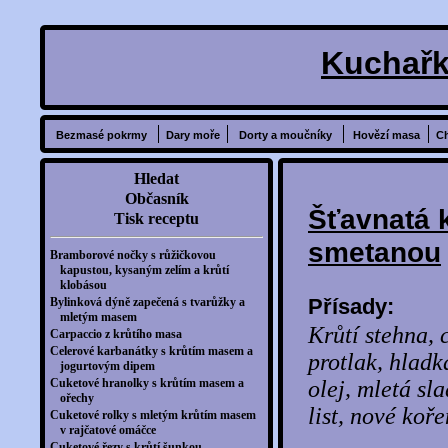
Kuchařk
Bezmasé pokrmy
Dary moře
Dorty a moučníky
Hovězí masa
C
Hledat
Občasník
Šťavnatá 
Tisk receptu
smetanou
Bramborové nočky s růžičkovou
kapustou, kysaným zelím a krůtí
klobásou
Přísady:
Bylinková dýně zapečená s tvarůžky a
mletým masem
Krůtí stehna, 
Carpaccio z krůtího masa
Celerové karbanátky s krůtím masem a
protlak, hladk
jogurtovým dipem
Cuketové hranolky s krůtím masem a
olej, mletá sl
ořechy
list, nové koře
Cuketové rolky s mletým krůtím masem
v rajčatové omáčce
Cuketové řezy s krůtí šunkou