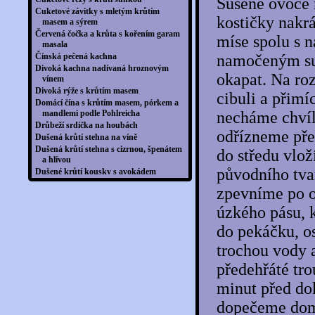
Sušené ovoce 
Cuketové závitky s mletým krůtím
kostičky nakr
masem a sýrem
Červená čočka a krůta s kořením garam
míse spolu s n
masala
Čínská pečená kachna
namočeným su
Divoká kachna nadívaná hroznovým
okapat. Na ro
vínem
Divoká rýže s krůtím masem
cibuli a přim
Domácí čína s krůtím masem, pórkem a
mandlemi podle Pohlreicha
necháme chvíl
Drůbeží srdíčka na houbách
odřízneme pře
Dušená krůtí stehna na víně
Dušená krůtí stehna s cizrnou, špenátem
do středu vlo
a hlívou
původního tva
Dušené krůtí kousky s avokádem
Fazolová miska s avokádovým dresinkem
zpevníme po o
Flambovaná kachna pečená na jalovci s
červeným vínem
úzkého pásu, 
Fusilli s krůtím masem, dýní a kešu
do pekáčku, o
oříšky
Grilovaná kachní jatýrka se slaninou a
trochou vody 
pórkem
Grilovaná kachní prsa s pastinákovo-
předehřáté tro
jablečným pyré a portským
minut před do
Grilovaná kachní prsa se zelenou rýží
Grilovaná krůtí prsa se salátem z
dopečeme dom
grilovaných paprik