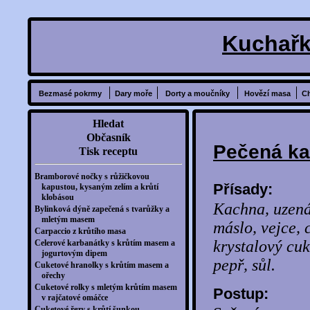
Kuchařk
Bezmasé pokrmy
Dary moře
Dorty a moučníky
Hovězí masa
C
Hledat
Občasník
Pečená k
Tisk receptu
Bramborové nočky s růžičkovou
Přísady:
kapustou, kysaným zelím a krůtí
klobásou
Kachna, uzená
Bylinková dýně zapečená s tvarůžky a
mletým masem
máslo, vejce, c
Carpaccio z krůtího masa
krystalový cuk
Celerové karbanátky s krůtím masem a
jogurtovým dipem
pepř, sůl.
Cuketové hranolky s krůtím masem a
ořechy
Cuketové rolky s mletým krůtím masem
Postup:
v rajčatové omáčce
Cuketové řezy s krůtí šunkou