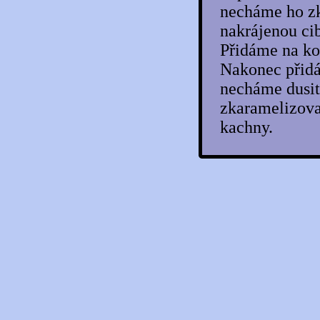
Grilovaná krůtí srdce a játra na jehle
necháme ho z
Grilované krůtí kapsy se sýrem a
nakrájenou ci
slaninou
Indická kachna s kari rýží
Přidáme na ko
Jarní krůtí rolka
Játra s granátovým jablkem
Nakonec přidá
Jemné kachní paté
necháme dusit
Kachna na černém pivu
Kachna na česneku
zkaramelizovan
Kachna na fících a mandlích
kachny.
Kachna na grilu s rýžovým salátem
Kachna na Marsale
Kachna na medu a víně
Kachna na medu s badyánem
Kachna na pivu s nádivkou
Kachna na pomerančích s medem
Kachna na šalvěji s pomeranči a
portským
Kachna nadivoko
Kachna obložená plněnými jablky
Kachna pečená na víně s kešu ořechy
Kachna pečená s kachními játry a jablky
Kachna plněná žampióny
Kachna po čínsku
Kachna podle prababičky
Kachna s cuketovým zelím a cuketovo-
mrkvovými placičkami