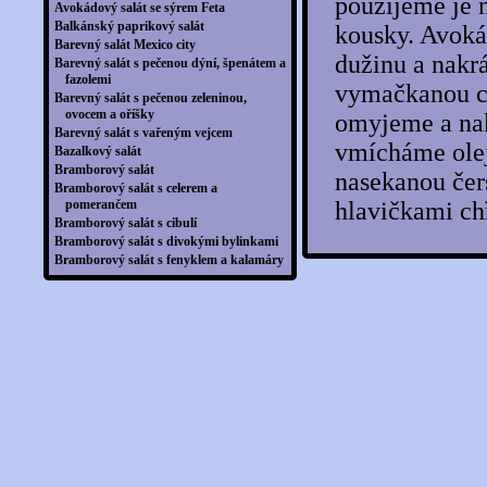
použijeme je 
Avokádový salát se sýrem Feta
Balkánský paprikový salát
kousky. Avok
Barevný salát Mexico city
dužinu a nakrá
Barevný salát s pečenou dýní, špenátem a
fazolemi
vymačkanou ci
Barevný salát s pečenou zeleninou,
ovocem a oříšky
omyjeme a nak
Barevný salát s vařeným vejcem
vmícháme ole
Bazalkový salát
Bramborový salát
nasekanou čer
Bramborový salát s celerem a
pomerančem
hlavičkami ch
Bramborový salát s cibulí
Bramborový salát s divokými bylinkami
Bramborový salát s fenyklem a kalamáry
Bramborový salát s hořčicí
Bramborový salát s hořčicí a fazolkami
Bramborový salát s houbami
Bramborový salát s chřestem a
zakysanou smetanou
Bramborový salát s jablkem
Bramborový salát s jogurtovou zálivkou
Bramborový salát s koprem
Bramborový salát s mozzarellou
Bramborový salát s okurkou
Bramborový salát s okurkou a koprem
Bramborový salát s olivami a hořčicí