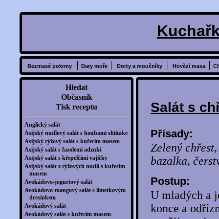
Kuchařk
Bezmasé pokrmy
Dary moře
Dorty a moučníky
Hovězí masa
C
Hledat
Občasník
Salát s c
Tisk receptu
Anglický salát
Přísady:
Asijský nudlový salát s houbami shiitake
Asijský rýžový salát s kuřecím masem
Zelený chřest,
Asijský salát s fazolemi adzuki
Asijský salát s křepelčími vajíčky
bazalka, čerst
Asijský salát z rýžových nudlí s kuřecím
masem
Postup:
Avokádovo-jogurtový salát
Avokádovo-mangový salát s limetkovým
U mladých a j
dresinkem
konce a odříz
Avokádový salát
Avokádový salát s kuřecím masem