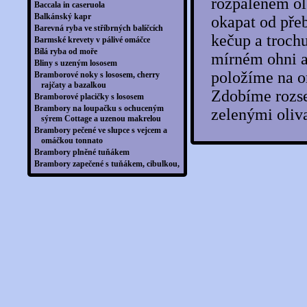
rozpáleném ol
Baccala in caseruola
Balkánský kapr
okapat od pře
Barevná ryba ve stříbrných balíčcích
kečup a troch
Barmské krevety v pálivé omáčce
Bílá ryba od moře
mírném ohni a
Bliny s uzeným lososem
položíme na o
Bramborové noky s lososem, cherry
rajčaty a bazalkou
Zdobíme rozse
Bramborové placičky s lososem
Brambory na loupačku s ochuceným
zelenými oliv
sýrem Cottage a uzenou makrelou
Brambory pečené ve slupce s vejcem a
omáčkou tonnato
Brambory plněné tuňákem
Brambory zapečené s tuňákem, cibulkou,
rajčátky a sýrem
Brambory zapečené se špenátem
Brandade ze sušené tresky
Brokolicový kastrůlek s tuňákem
Brukev s teplým lososem
Bruschetta s kalamáry
Burdeto
Bylinková ryba s pečenými bramborami
Bylinkový pstruh na ohni
Candát gratinovaný s cibulí
Candát na kořenové zelenině
Candát na másle s bramborovými rösti