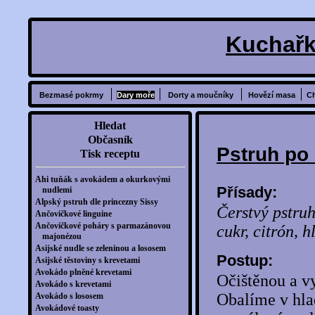
Kuchařk
Bezmasé pokrmy
Dary moře
Dorty a moučníky
Hovězí masa
C
Hledat
Občasník
Pstruh po
Tisk receptu
Ahi tuňák s avokádem a okurkovými
Přísady:
nudlemi
Alpský pstruh dle princezny Sissy
Čerstvý pstruh
Ančovičkové linguine
Ančovičkové poháry s parmazánovou
cukr, citrón, h
majonézou
Asijské nudle se zeleninou a lososem
Postup:
Asijské těstoviny s krevetami
Avokádo plněné krevetami
Očištěnou a v
Avokádo s krevetami
Obalíme v hla
Avokádo s lososem
Avokádové toasty