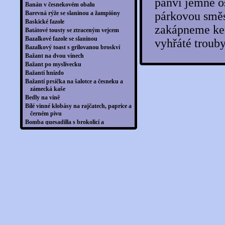
pánvi jemně o
Banán v česnekovém obalu
Barevná rýže se slaninou a žampióny
párkovou směs
Baskické fazole
zakápneme ke
Batátové tousty se ztraceným vejcem
Bazalkové fazole se slaninou
vyhřáté troub
Bazalkový toast s grilovanou broskví
Bažant na dvou vínech
Bažant po myslivecku
Bažantí hnízdo
Bažantí prsíčka na šalotce a česneku a
zámecká kaše
Bedly na víně
Bílé vinné klobásy na rajčatech, paprice a
černém pivu
Bomba quesadilla s brokolicí a
avokádovým dipem
Bramboráková pizza
Bramboráky se slaninou
Bramborizza
Bramborová galetka se slaninou
Bramborová harmonika
Bramborová jehla
Bramborová kaše po indicku
Bramborová mísa s párky
Bramborová omeleta na pivě s klobáskou
Bramborová omeleta se šunkou a
zeleninou