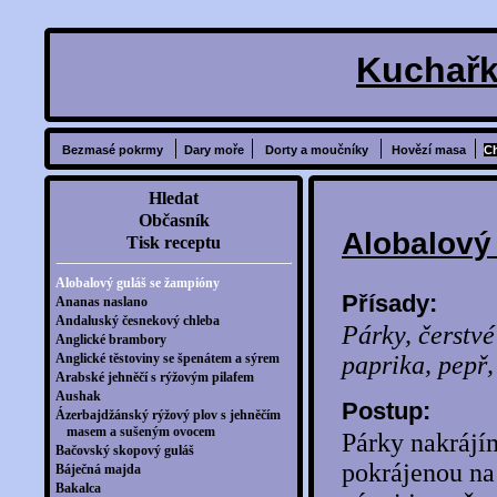
Kuchařk
Bezmasé pokrmy
Dary moře
Dorty a moučníky
Hovězí masa
C
Hledat
Občasník
Alobalový
Tisk receptu
Alobalový guláš se žampióny
Přísady:
Ananas naslano
Andaluský česnekový chleba
Párky, čerstvé
Anglické brambory
Anglické těstoviny se špenátem a sýrem
paprika, pepř, 
Arabské jehněčí s rýžovým pilafem
Aushak
Postup:
Ázerbajdžánský rýžový plov s jehněčím
masem a sušeným ovocem
Párky nakrájí
Bačovský skopový guláš
pokrájenou na 
Báječná majda
Bakalca