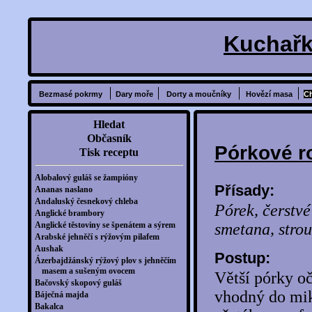
Kuchařk
Bezmasé pokrmy
Dary moře
Dorty a moučníky
Hovězí masa
C
Hledat
Občasník
Pórkové r
Tisk receptu
Alobalový guláš se žampióny
Přísady:
Ananas naslano
Andaluský česnekový chleba
Pórek, čerstvé
Anglické brambory
Anglické těstoviny se špenátem a sýrem
smetana, strou
Arabské jehněčí s rýžovým pilafem
Aushak
Postup:
Ázerbajdžánský rýžový plov s jehněčím
masem a sušeným ovocem
Větší pórky oč
Bačovský skopový guláš
vhodný do mik
Báječná majda
Bakalca