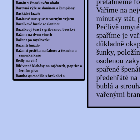
přetáhneme fo
Banán v česnekovém obalu
Barevná rýže se slaninou a žampióny
Vaříme na nej
Baskické fazole
minutky stát,
Batátové tousty se ztraceným vejcem
Bazalkové fazole se slaninou
Pečlivě omyté
Bazalkový toast s grilovanou broskví
spaříme je va
Bažant na dvou vínech
Bažant po myslivecku
důkladně okap
Bažantí hnízdo
šunky, položí
Bažantí prsíčka na šalotce a česneku a
zámecká kaše
osolenou zaky
Bedly na víně
Bílé vinné klobásy na rajčatech, paprice a
spařené špená
černém pivu
předehřáté na
Bomba quesadilla s brokolicí a
avokádovým dipem
bublá a strou
Bramboráková pizza
Bramboráky se slaninou
vařenými bra
Bramborizza
Bramborová galetka se slaninou
Bramborová harmonika
Bramborová jehla
Bramborová kaše po indicku
Bramborová mísa s párky
Bramborová omeleta na pivě s klobáskou
Bramborová omeleta se šunkou a
zeleninou