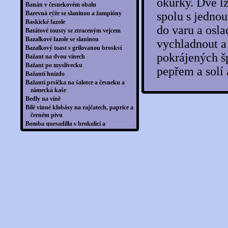
okurky. Dvě lž
Banán v česnekovém obalu
Barevná rýže se slaninou a žampióny
spolu s jedno
Baskické fazole
do varu a osl
Batátové tousty se ztraceným vejcem
Bazalkové fazole se slaninou
vychladnout a
Bazalkový toast s grilovanou broskví
pokrájených š
Bažant na dvou vínech
Bažant po myslivecku
pepřem a solí
Bažantí hnízdo
Bažantí prsíčka na šalotce a česneku a
zámecká kaše
Bedly na víně
Bílé vinné klobásy na rajčatech, paprice a
černém pivu
Bomba quesadilla s brokolicí a
avokádovým dipem
Bramboráková pizza
Bramboráky se slaninou
Bramborizza
Bramborová galetka se slaninou
Bramborová harmonika
Bramborová jehla
Bramborová kaše po indicku
Bramborová mísa s párky
Bramborová omeleta na pivě s klobáskou
Bramborová omeleta se šunkou a
zeleninou