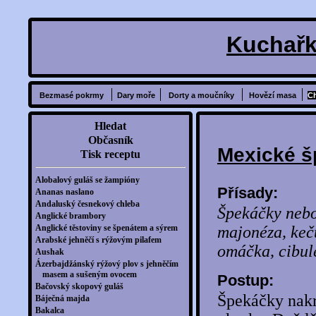
Kuchařk
Bezmasé pokrmy
Dary moře
Dorty a moučníky
Hovězí masa
C
Hledat
Občasník
Mexické š
Tisk receptu
Alobalový guláš se žampióny
Přísady:
Ananas naslano
Andaluský česnekový chleba
Špekáčky nebo 
Anglické brambory
Anglické těstoviny se špenátem a sýrem
majonéza, keču
Arabské jehněčí s rýžovým pilafem
omáčka, cibule
Aushak
Ázerbajdžánský rýžový plov s jehněčím
masem a sušeným ovocem
Postup:
Bačovský skopový guláš
Špekáčky nakrá
Báječná majda
Bakalca