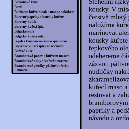
Stehenní řízk
Balkánské kuře
Bami
kousky. V mís
Barbecue kuřecí steak s mango salátkem
čerstvě mletý
Barevné papriky s kousky kuřete
Barevný kotlík
naložíme kuře
Barevný kuřecí špíz
marinovat ale
Belgické kuře
Belgický kuřecí salát
kousky kuřete
Bigoli s kuřecím masem a špenátem
Blýskavé kuřecí špízy se zeleninou
řepkového ole
Božské kuře
odebereme čás
Bramborová pánev s kuřecím masem
Bramborové noky s kuřecím masem
zázvor, pálivo
Bramborové pirožky plněné kuřecím
nudličky nakr
masem
Bramborové placky plněné mletým
zkaramelizova
kuřecím masem po indicku
Bramborový guláš s kuřecím masem
kuřecí maso a
Brambory dušené v kuřecím vývaru
restovat a za
Brambory se zeleninou a masem pečené v
balíčcích
bramborovým 
Brokolice zapečená se sýrem
Brokolicové burrito
papriky a pod
Buffalo Wings
návodu a ozdo
Bulgur s kuřecím masem a červenou
čočkou
Bulgurové rizoto s kuřecím masem