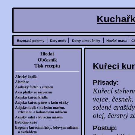
Kuchařk
Bezmasé pokrmy
Dary moře
Dorty a moučníky
Hovězí masa
C
Hledat
Občasník
Kuřecí ku
Tisk receptu
Africký kotlík
Přísady:
Alambre
Arabský fatteh s cizrnou
Kuřecí stehenn
Asia plátky se zázvorem
Asijská kuřecí křídla
vejce, česnek,
Asijská kuřecí pánev s kešu oříšky
solené arašíd
Asijské nudle s kuřecím masem,
zeleninou a kokosovým mlékem
olej, čerstvý z
Asijský salát s kuřecím masem
Babičino kuře
Postup:
Bageta s kuřecími řízky, ledovým salátem
a avokádem