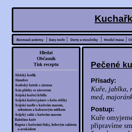
Kuchařk
Bezmasé pokrmy
Dary moře
Dorty a moučníky
Hovězí masa
C
Hledat
Občasník
Pečené kuř
Tisk receptu
Africký kotlík
Přísady:
Alambre
Arabský fatteh s cizrnou
Kuře, jablka, 
Asia plátky se zázvorem
Asijská kuřecí křídla
med, majoránka
Asijská kuřecí pánev s kešu oříšky
Asijské nudle s kuřecím masem,
Postup:
zeleninou a kokosovým mlékem
Asijský salát s kuřecím masem
Kuře omyjeme 
Babičino kuře
připravíme sm
Bageta s kuřecími řízky, ledovým salátem
a avokádem