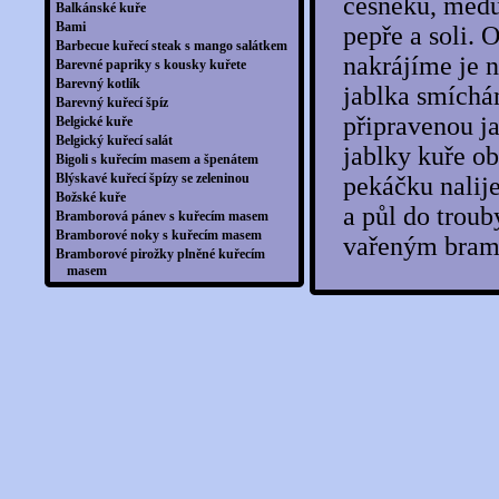
česneku, medu
Balkánské kuře
Bami
pepře a soli.
Barbecue kuřecí steak s mango salátkem
nakrájíme je n
Barevné papriky s kousky kuřete
Barevný kotlík
jablka smíchá
Barevný kuřecí špíz
připravenou j
Belgické kuře
Belgický kuřecí salát
jablky kuře o
Bigoli s kuřecím masem a špenátem
Blýskavé kuřecí špízy se zeleninou
pekáčku nalij
Božské kuře
a půl do trou
Bramborová pánev s kuřecím masem
Bramborové noky s kuřecím masem
vařeným bramb
Bramborové pirožky plněné kuřecím
masem
Bramborové placky plněné mletým
kuřecím masem po indicku
Bramborový guláš s kuřecím masem
Brambory dušené v kuřecím vývaru
Brambory se zeleninou a masem pečené v
balíčcích
Brokolice zapečená se sýrem
Brokolicové burrito
Buffalo Wings
Bulgur s kuřecím masem a červenou
čočkou
Bulgurové rizoto s kuřecím masem