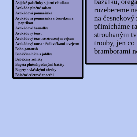
bazalku, orega
Asijské palačinky s jarní cibulkou
Avokádo plněné salsou
rozebereme na
Avokádová pomazánka
na česnekový 
Avokádová pomazánka s česnekem a
paprikou
přimícháme ra
Avokádové hranolky
strouhaným tv
Avokádový toast
Avokádový toast se ztraceným vejcem
trouby, jen co
Avokádový toust s ředkvičkami a vejcem
Baba ganoush
bramborami ne
Babiččina bída s jablky
Babiččiny zelníky
Bageta plněná pečenými batáty
Bagety s vlašskými ořechy
Báječné celerové gnocchi
Baklažány podle Lucie
Balkánské špízy se salátkem
Balkánský koláč Banitsa
Balkánský pekáč
Banánová pomazánka
Banánové lívance s ovesnými vločkami
Barevná rýže s rajčaty a ananasem
Barevné rizoto v paprikách
Batátové hranolky s avokádovým dipem
Batátové hranolky s dipem
Batátové noky s rukolovým pestem