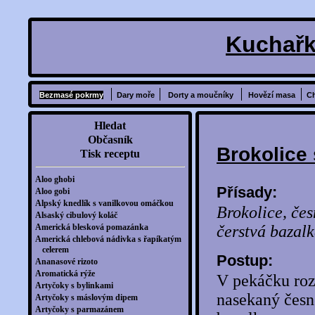
Kuchařk
Bezmasé pokrmy
Dary moře
Dorty a moučníky
Hovězí masa
C
Hledat
Občasník
Brokolice
Tisk receptu
Aloo ghobi
Přísady:
Aloo gobi
Alpský knedlík s vanilkovou omáčkou
Brokolice, česn
Alsaský cibulový koláč
Americká blesková pomazánka
čerstvá bazalk
Americká chlebová nádivka s řapíkatým
celerem
Postup:
Ananasové rizoto
Aromatická rýže
V pekáčku roz
Artyčoky s bylinkami
nasekaný česn
Artyčoky s máslovým dipem
Artyčoky s parmazánem