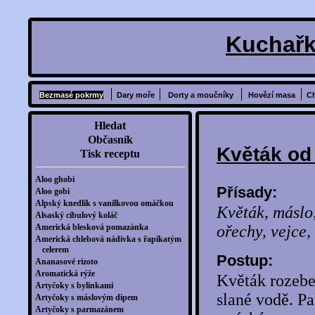
Kuchařk
Bezmasé pokrmy
Dary moře
Dorty a moučníky
Hovězí masa
C
Hledat
Občasník
Květák od
Tisk receptu
Aloo ghobi
Přísady:
Aloo gobi
Alpský knedlík s vanilkovou omáčkou
Květák, máslo,
Alsaský cibulový koláč
Americká blesková pomazánka
ořechy, vejce, 
Americká chlebová nádivka s řapíkatým
celerem
Postup:
Ananasové rizoto
Aromatická rýže
Květák rozebe
Artyčoky s bylinkami
slané vodě. Pa
Artyčoky s máslovým dipem
Artyčoky s parmazánem