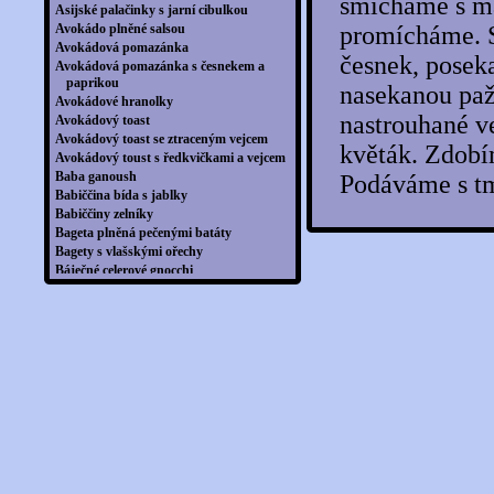
smícháme s má
Asijské palačinky s jarní cibulkou
Avokádo plněné salsou
promícháme. S
Avokádová pomazánka
česnek, posek
Avokádová pomazánka s česnekem a
paprikou
nasekanou paž
Avokádové hranolky
nastrouhané v
Avokádový toast
Avokádový toast se ztraceným vejcem
květák. Zdobí
Avokádový toust s ředkvičkami a vejcem
Baba ganoush
Podáváme s t
Babiččina bída s jablky
Babiččiny zelníky
Bageta plněná pečenými batáty
Bagety s vlašskými ořechy
Báječné celerové gnocchi
Baklažány podle Lucie
Balkánské špízy se salátkem
Balkánský koláč Banitsa
Balkánský pekáč
Banánová pomazánka
Banánové lívance s ovesnými vločkami
Barevná rýže s rajčaty a ananasem
Barevné rizoto v paprikách
Batátové hranolky s avokádovým dipem
Batátové hranolky s dipem
Batátové noky s rukolovým pestem