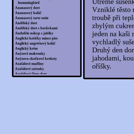
Utřeme sušenko
hummingbird
Ananasový dort
Vzniklé těsto
Ananasový koláč
troubě při te
Ananasový tarte tatin
Andělský dort
zbylým cukrem
Andělský dort s borůvkami
jeden na kaši
Andulčin nákyp s jablky
Anglické košíčky mince pies
vychladlý suš
Anglický angreštový koláč
Druhý den do
Anglický krém
Anýzové makronky
jahodami, kou
Anýzovo-skořicové krokety
Arašídové muffiny
oříšky.
Arašídové sušenky
Arašídový Oreo dort
Arménský štrúdl
Australská kokosová bábovka s
malinovým prachem
Avokádové brownies
Avokádový lanýžci s kokosem
Babiččin jahodový koláč
Babiččin linecký dort
Babiččin štrúdl
Babiččina buchta
Babiččiny buchty s čokoládou
Bábovičky plněné kokosem