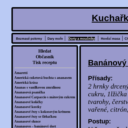
Kuchařk
Bezmasé pokrmy
Dary moře
Dorty a moučníky
Hovězí masa
C
Hledat
Občasník
Banánový 
Tisk receptu
Amaretti
Přísady:
Americká cuketová buchta s ananasem
Americká krása
2 hrnky drcený
Ananas s vanilkovou zmrzlinou
Ananasová psaníčka
cukru, 1lžička
Ananasové Carpaccio s mátovým cukrem
tvarohy, čers
Ananasové koláčky
Ananasové kostky
vařené, citrón,
Ananasové řezy s kokosovým krémem
Ananasové řezy se šlehačkou
Postup:
Ananasové slunce
Ananasovo – banánový dort