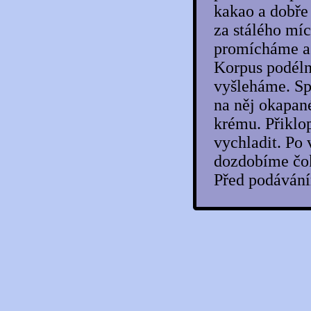
Bábovičky s citronovým kompotem
kakao a dobře
Bábovka s červeným vínem
Bábovka s čokoládou
za stálého mí
Bábovka s džemem
promícháme a 
Bábovka s jablíčky a skořicí
Bábovka s jablkovým kostičkami
Korpus podéln
Bábovka s jablky, ořechy a skořicí
vyšleháme. Sp
Bábovka s mákem a povidly
Bábovka s mascarpone
na něj okapan
Bábovka s mascarpone a ricottou
Bábovka s ochuceným tvarohem
krému. Přiklo
Bábovka s oříšky
vychladit. Po
Bábovka s podmáslím
Bábovka s překvapením
dozdobíme čo
Bábovka s příchutí agáve
Před podávání
Bábovka s rozinkami a pistáciemi
Bábovka s vaječným koňakem
Bábovka s vůní perníku
Bábovka se švestkovými povidly
Bádenský švestkový dort
Baklava s pistáciovými oříšky
Balila
Balkánské řezy
Banana split s čokoládovou omáčkou se
slaným karamelem
Banánky s kozím sýrem
Banánová bábovka