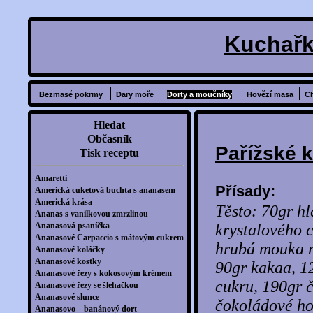
Kuchařk
Bezmasé pokrmy
Dary moře
Dorty a moučníky
Hovězí masa
C
Hledat
Občasník
Pařížské 
Tisk receptu
Amaretti
Přísady:
Americká cuketová buchta s ananasem
Americká krása
Těsto: 70gr h
Ananas s vanilkovou zmrzlinou
Ananasová psaníčka
krystalového c
Ananasové Carpaccio s mátovým cukrem
hrubá mouka n
Ananasové koláčky
Ananasové kostky
90gr kakaa, 1
Ananasové řezy s kokosovým krémem
cukru, 190gr 
Ananasové řezy se šlehačkou
Ananasové slunce
čokoládové hob
Ananasovo – banánový dort