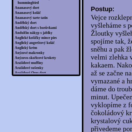
hummingbird
Postup:
Ananasový dort
Ananasový koláč
Vejce rozklep
Ananasový tarte tatin
Andělský dort
vyšleháme s p
Andělský dort s borůvkami
Žloutky vyšl
Andulčin nákyp s jablky
Anglické košíčky mince pies
spojíme tak, 
Anglický angreštový koláč
sněhu a pak ž
Anglický krém
Anýzové makronky
velmi zlehka 
Anýzovo-skořicové krokety
Arašídové muffiny
kakaem. Nakon
Arašídové sušenky
až se začne n
Arašídový Oreo dort
Arménský štrúdl
vymazané a h
Australská kokosová bábovka s
malinovým prachem
dáme do troub
Avokádové brownies
minut. Upečen
Avokádový lanýžci s kokosem
Babiččin jahodový koláč
vyklopíme z f
Babiččin linecký dort
čokoládový kr
Babiččin štrúdl
Babiččina buchta
krystalový cu
Babiččiny buchty s čokoládou
přivedeme pom
Bábovičky plněné kokosem