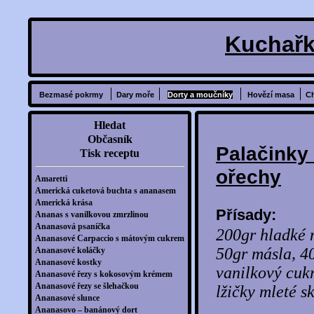
Kuchařk
Bezmasé pokrmy
Dary moře
Dorty a moučníky
Hovězí masa
C
Hledat
Občasník
Palačinky
Tisk receptu
ořechy
Amaretti
Americká cuketová buchta s ananasem
Americká krása
Přísady:
Ananas s vanilkovou zmrzlinou
Ananasová psaníčka
200gr hladké 
Ananasové Carpaccio s mátovým cukrem
50gr másla, 40
Ananasové koláčky
Ananasové kostky
vanilkový cukr
Ananasové řezy s kokosovým krémem
Ananasové řezy se šlehačkou
lžičky mleté sk
Ananasové slunce
Ananasovo – banánový dort