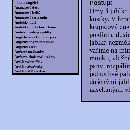
Postup:
hummingbird
Ananasový dort
Omytá jablka 
Ananasový koláč
kostky. V hrnc
Ananasový tarte tatin
Andělský dort
krupicový cuk
Andělský dort s borůvkami
Andulčin nákyp s jablky
poklicí a dus
Anglické košíčky mince pies
jablka nezměk
Anglický angreštový koláč
Anglický krém
vaříme na mí
Anýzové makronky
mouku, vlažné 
Anýzovo-skořicové krokety
Arašídové muffiny
pánvi rozpálí
Arašídové sušenky
Arašídový Oreo dort
jednotlivé pa
Arménský štrúdl
dušenými jabl
Australská kokosová bábovka s
malinovým prachem
nasekanými vl
Avokádové brownies
Avokádový lanýžci s kokosem
Babiččin jahodový koláč
Babiččin linecký dort
Babiččin štrúdl
Babiččina buchta
Babiččiny buchty s čokoládou
Bábovičky plněné kokosem